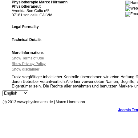
Physiotherapie Marco Hörmann
Physiotherapeut
Avenida Son Caliu nº8
07181 son caliu CALVIA
Legal Formality
Technical Details
More Informations
Show Terms of Use
Show Privacy Policy
Show disclaimer
Trotz sorgfältiger inhaltlicher Kontrolle übernehmen wir keine Haftung fü
deren Betreiber verantwortlich.Alle hier verwendeten Namen, Begriffe
Eigentümer sein. Die Rechte aller erwähnten und benutzten Marken- un
(c) 2013 www.physiomarco.de | Marco Hoermann
Joomla Tem